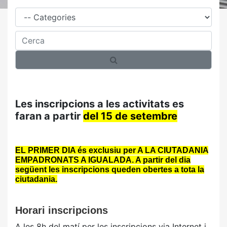
Família
Cerca
Les inscripcions a les activitats es
faran a partir
del 15 de setembre
EL PRIMER DIA és exclusiu per A LA CIUTADANIA
EMPADRONATS A IGUALADA. A partir del dia
següent les inscripcions queden obertes a tota la
ciutadania.
Horari inscripcions
A les 8h del matí per les inscripcions via Internet i